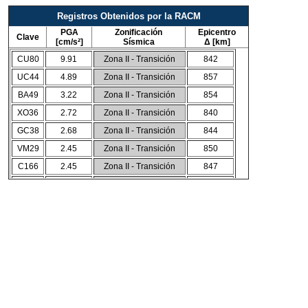
Registros Obtenidos por la RACM
PGA
Zonificación
Epicentro
Clave
[cm/s²]
Sísmica
Δ [km]
CU80
9.91
Zona II - Transición
842
UC44
4.89
Zona II - Transición
857
BA49
3.22
Zona II - Transición
854
XO36
2.72
Zona II - Transición
840
GC38
2.68
Zona II - Transición
844
VM29
2.45
Zona II - Transición
850
C166
2.45
Zona II - Transición
847
AP68
2.37
Zona II - Transición
848
BL45
2.19
Zona II - Transición
855
PE10
2.18
Zona II - Transición
850
CO56
2.07
Zona II - Transición
855
AE02
2.05
Zona II - Transición
848
TH35
2.04
Zona II - Transición
832
CS66
2.01
Zona II - Transición
847