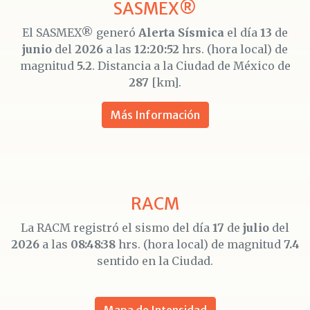
SASMEX®
El SASMEX® generó
Alerta Sísmica
el día
13
de
junio
del
2026
a las
12:20:52
hrs. (hora local) de
magnitud
5.2
. Distancia a la Ciudad de México de
287
[km].
Más Información
RACM
La RACM registró el sismo del día
17
de
julio
del
2026
a las
08:48:38
hrs. (hora local) de magnitud
7.4
sentido en la Ciudad.
Mapa de Intensidad